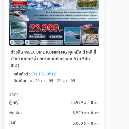
ทัวร์จีน WELCOME KUNMING คุนหมิง ต้าหลี่ ลี่
เจียง แชงกรีล่า ภูเขาหิมะมังกรหยก 6วัน 5คืน
(FD)
รหัสทัวร์ :
CN_FD00512
วันเดินทาง :
20 ต.ค. 69 - 25 ต.ค. 69
ราคา
ผู้ใหญ่
0
25,999 x
=
บาท
พักเดี่ยว
0
5,500 x
=
บาท
INF
0
6,000 x
=
บาท