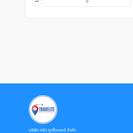
บริษัท ทริป ทูเก็ตเตอร์ จำกัด