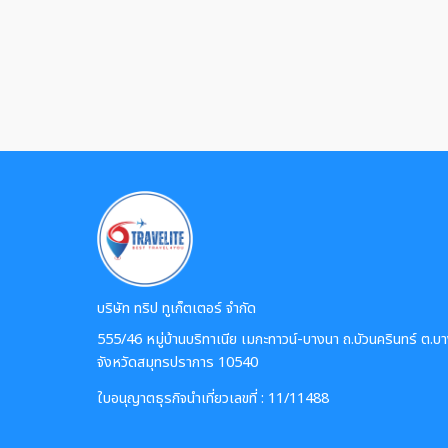
บริษัท ทริป ทูเก็ตเตอร์ จำกัด
555/46 หมู่บ้านบริทาเนีย เมกะทาวน์-บางนา ถ.บัวนครินทร์ ต.บ
จังหวัดสมุทรปราการ 10540
ใบอนุญาตธุรกิจนำเที่ยวเลขที่ : 11/11488