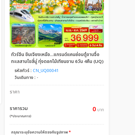
ทัวร์จีน ซินเจียงเหนือ…แกรนด์แคนย่อนตู๋ซานจื่อ
ทะเลสาบไซลี่มู่ ทุ่งดอกไม้เทียนซาน 6วัน 4คืน (UQ)
รหัสทัวร์ :
CN_UQ00041
วันเดินทาง :
-
ราคา
ราคารวม
0
บาท
(*ประมาณการ)
กรุณาระบุข้อความให้ตรงกับรูปภาพ
*