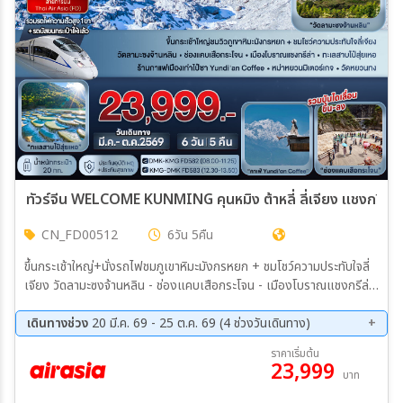
ตั้งแต่วันที่
ถึงวันที่
เฉพาะเดือน
ทัวร์จีน WELCOME KUNMING คุนหมิง ต้าหลี่ ลี่เจียง แชงกรีล่า 
CN_FD00512
6วัน 5คืน
ระหว่าง
ขึ้นกระเช้าใหญ่+นั่งรถไฟชมภูเขาหิมะมังกรหยก + ชมโชว์ความประทับใจลี่
เจียง วัดลามะซงจ้านหลิน - ช่องแคบเสือกระโจน - เมืองโบราณแชงกรีล่า
- ทะเลสาบไป๋สุ่ยเหอ ร้านกาแฟเมืองเก่าไป๋ซา Yundi'an Coffee - หม่า
หยวนมิเตอร์เกจ - วัดหยวนทง
เดินทางช่วง
20 มี.ค. 69 - 25 ต.ค. 69 (4 ช่วงวันเดินทาง)
ค้นหา
11 ส.ค. 69 - 16 ส.ค. 69
08 ก.ย. 69 - 13 ก.ย. 69
ราคาเริ่มต้น
23,999
17 ต.ค. 69 - 22 ต.ค. 69
20 ต.ค. 69 - 25 ต.ค. 69
บาท